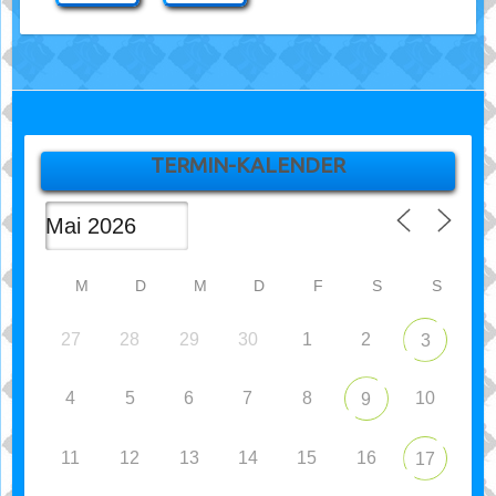
TERMIN-KALENDER
M
D
M
D
F
S
S
27
28
29
30
1
2
3
4
5
6
7
8
10
9
11
12
13
14
15
16
17