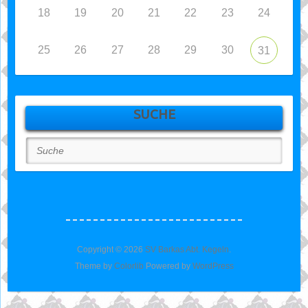
18
19
20
21
22
23
24
25
26
27
28
29
30
31
SUCHE
Suche
Copyright © 2026
SV Barkas Abt. Kegeln
.
Theme by
Colorlib
Powered by
WordPress