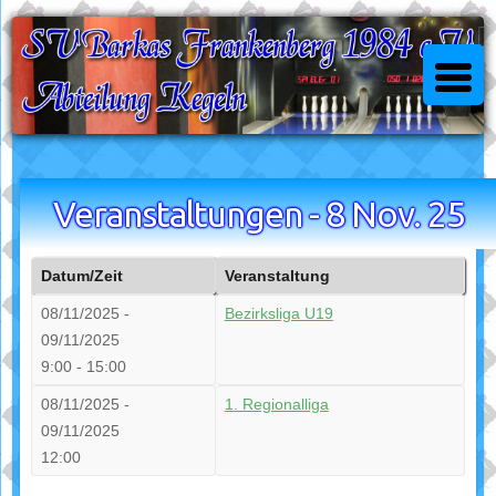
Skip
to
content
Veranstaltungen - 8 Nov. 25
Datum/Zeit
Veranstaltung
08/11/2025 -
Bezirksliga U19
09/11/2025
9:00 - 15:00
08/11/2025 -
1. Regionalliga
09/11/2025
12:00